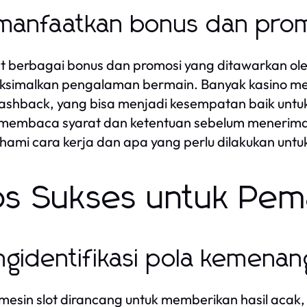
anfaatkan bonus dan pro
t berbagai bonus dan promosi yang ditawarkan ole
simalkan pengalaman bermain. Banyak kasino men
ashback, yang bisa menjadi kesempatan baik untuk 
u membaca syarat dan ketentuan sebelum menerim
mi cara kerja dan apa yang perlu dilakukan untu
ps Sukses untuk Pema
gidentifikasi pola kemena
mesin slot dirancang untuk memberikan hasil ac