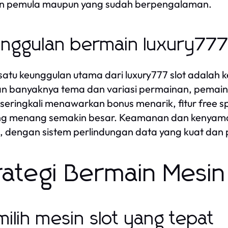
n pemula maupun yang sudah berpengalaman.
nggulan bermain luxury777
satu keunggulan utama dari luxury777 slot adala
 banyaknya tema dan variasi permainan, pemain t
ni seringkali menawarkan bonus menarik, fitur free
ng menang semakin besar. Keamanan dan kenyama
 dengan sistem perlindungan data yang kuat dan 
rategi Bermain Mesin
ilih mesin slot yang tepat