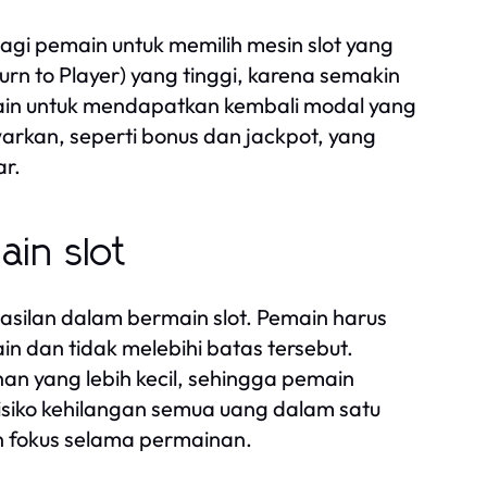
gi pemain untuk memilih mesin slot yang
n to Player) yang tinggi, karena semakin
ain untuk mendapatkan kembali modal yang
awarkan, seperti bonus dan jackpot, yang
r.
in slot
asilan dalam bermain slot. Pemain harus
 dan tidak melebihi batas tersebut.
an yang lebih kecil, sehingga pemain
isiko kehilangan semua uang dalam satu
n fokus selama permainan.