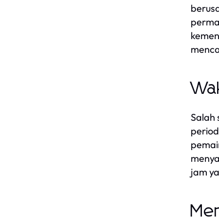
berusa
permai
kemen
mencat
Wak
Salah 
perio
pemain
menyar
jam y
Men