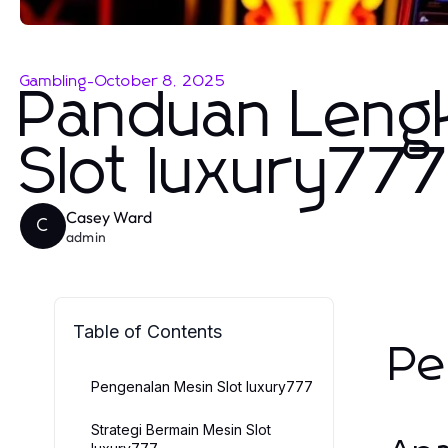
Gambling
-
October 8, 2025
Panduan Lengk
Slot luxury77
Casey Ward
C
admin
Table of Contents
Pe
Pengenalan Mesin Slot luxury777
Strategi Bermain Mesin Slot