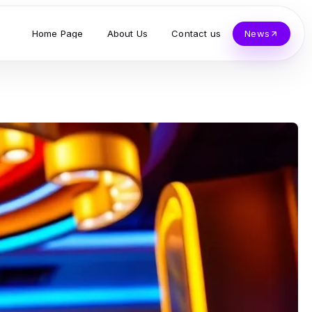
Home Page
About Us
Contact us
News