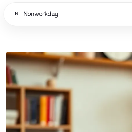
Nonworkday
N