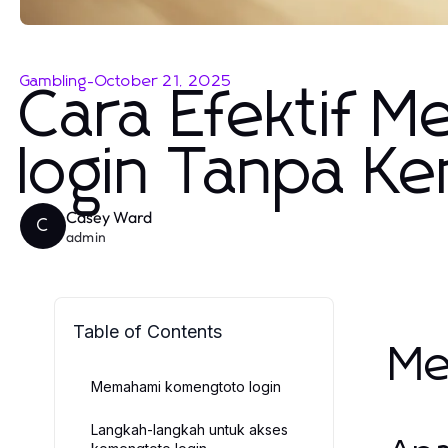
Gambling
-
October 21, 2025
Cara Efektif 
login Tanpa Ke
Casey Ward
C
admin
Table of Contents
Me
Memahami komengtoto login
Langkah-langkah untuk akses