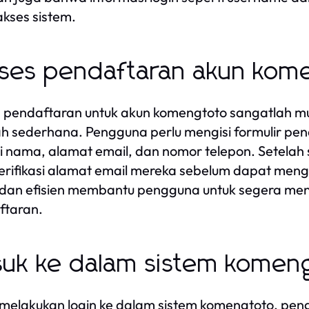
kses sistem.
ses pendaftaran akun kom
s pendaftaran untuk akun komengtoto sangatlah 
h sederhana. Pengguna perlu mengisi formulir pen
i nama, alamat email, dan nomor telepon. Setelah 
rifikasi alamat email mereka sebelum dapat meng
dan efisien membantu pengguna untuk segera men
ftaran.
uk ke dalam sistem komeng
 melakukan login ke dalam sistem komengtoto, p