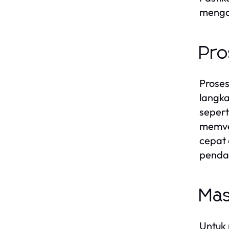
menga
Pro
Prose
langka
sepert
memve
cepat 
penda
Mas
Untuk