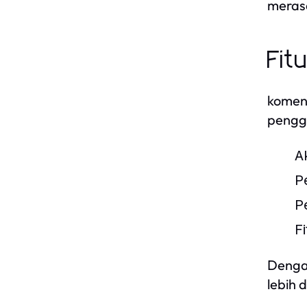
merasa
Fit
komeng
penggun
A
P
P
F
Dengan
lebih 