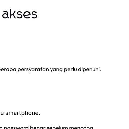
 akses
rapa persyaratan yang perlu dipenuhi.
au smartphone.
dan password benar sebelum mencoba