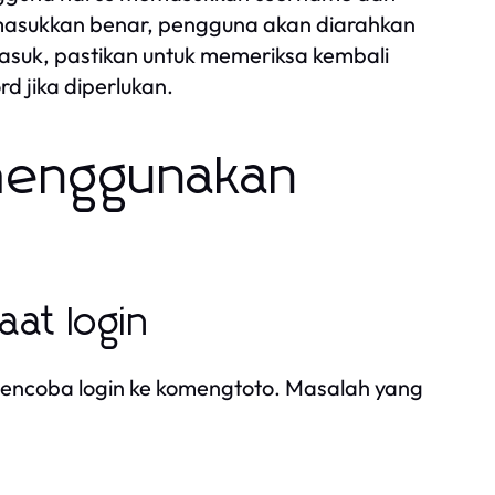
dimasukkan benar, pengguna akan diarahkan
asuk, pastikan untuk memeriksa kembali
d jika diperlukan.
 menggunakan
at login
ncoba login ke komengtoto. Masalah yang