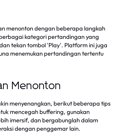
an menonton dengan beberapa langkah
 berbagai kategori pertandingan yang
dan tekan tombol 'Play'. Platform ini juga
una menemukan pertandingan tertentu
an Menonton
kin menyenangkan, berikut beberapa tips
 untuk mencegah buffering, gunakan
bih imersif, dan bergabunglah dalam
eraksi dengan penggemar lain.