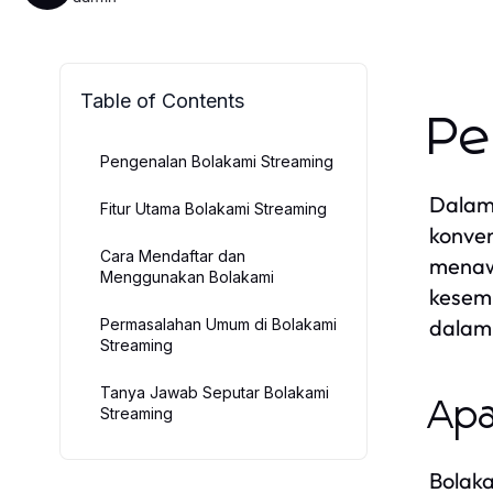
Table of Contents
Pe
Pengenalan Bolakami Streaming
Dalam 
Fitur Utama Bolakami Streaming
konven
Cara Mendaftar dan
menaw
Menggunakan Bolakami
kesemp
dalam 
Permasalahan Umum di Bolakami
Streaming
Tanya Jawab Seputar Bolakami
Apa
Streaming
Bolak