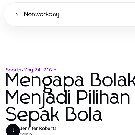
Nonworkday
N
Sports
-
May 24, 2026
Mengapa Bolak
Menjadi Pilih
Sepak Bola
Jennifer Roberts
J
admin