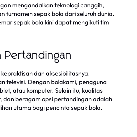
ngan mengandalkan teknologi canggih,
n turnamen sepak bola dari seluruh dunia.
emar sepak bola kini dapat mengikuti tim
n Pertandingan
epraktisan dan aksesibilitasnya.
an televisi. Dengan bolakami, pengguna
et, atau komputer. Selain itu, kualitas
t, dan beragam opsi pertandingan adalah
lihan utama bagi pencinta sepak bola.