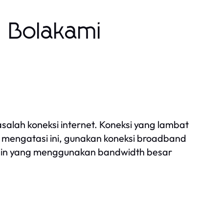
 Bolakami
alah koneksi internet. Koneksi yang lambat
mengatasi ini, gunakan koneksi broadband
 lain yang menggunakan bandwidth besar