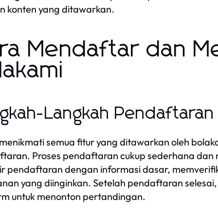
n konten yang ditawarkan.
ra Mendaftar dan M
lakami
gkah-Langkah Pendaftaran
menikmati semua fitur yang ditawarkan oleh bola
taran. Proses pendaftaran cukup sederhana dan 
ir pendaftaran dengan informasi dasar, memverifik
nan yang diinginkan. Setelah pendaftaran selesa
rm untuk menonton pertandingan.