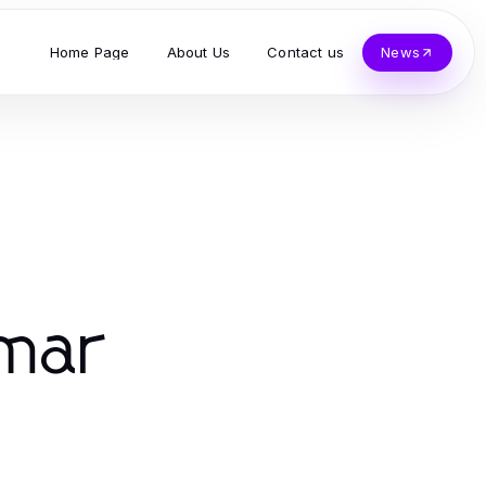
Home Page
About Us
Contact us
News
emar