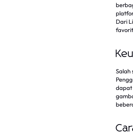
berbag
platfo
Dari L
favori
Keu
Salah 
Pengge
dapat 
gambar
bebera
Car