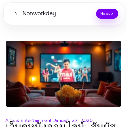
Nonworkday
N
News
Arts & Entertainment
-
January 27, 2026